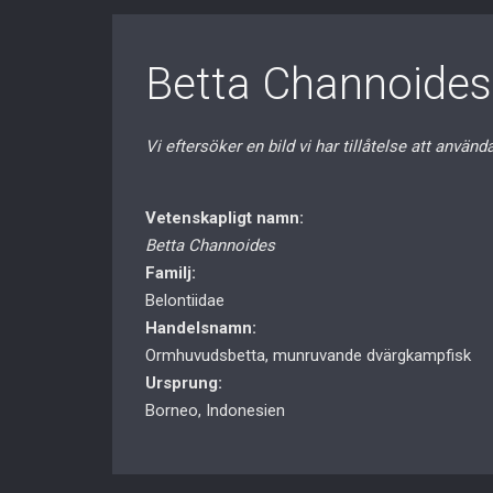
Betta Channoides
Vi eftersöker en bild vi har tillåtelse att använ
Vetenskapligt namn:
Betta
Channoides
Familj:
Belontiidae
Handelsnamn:
Ormhuvudsbetta, munruvande dvärgkampfisk
Ursprung:
Borneo, Indonesien