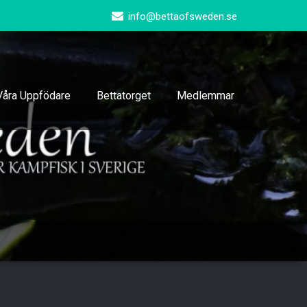
info@bettaofsweden.se
Våra Uppfödare
Bettatorget
Medlemmar