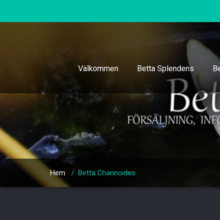
Välkommen
Betta Splendens
B
Hem
/
Betta Channoides